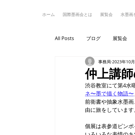
ホーム
国際墨画会とは
展覧会
水墨画
All Posts
ブログ
展覧会
事務局
2023年10
仲上講師
渋谷教室にて第4水
ネ〜墨で描く物語〜
前衛書や抽象水墨画
由に旅をしています
個展は表参道ピンポ
いろいろな表情のキ