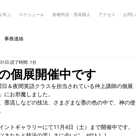
を学ぶ
スケジュール
各種申請・用具購入
アクセス
お問い
事務連絡
月31日
読了時間: 1分
の個展開催中です
曜日＆夜間英語クラスを担当されている仲上講師の個展
」にお邪魔しました。
、墨流しなどの技法、さまざまな墨の色の中で、神の使
。
イントギャラリーにて11月4日（土）まで開催中です。
ツネたちと技法の楽しさに会いに、ぜひ！！