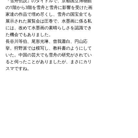
『雪舟伝説』のタイトルで、京都国立博物館
の1階から3階を雪舟と雪舟に影響を受けた画
家達の作品で埋め尽くし、雪舟の国宝全ても
展示された展覧会は圧巻で、水墨画に係る私
には、改めて水墨画の素晴らしさを認識でき
た機会でもありました。
長谷川等伯、尾形光琳、曾我蕭白、円山応
挙。狩野派では模写し、教科書のようにして
いた。中国の芸大でも雪舟の研究がされてい
ると伺ったことがありましたが、まさにカリ
スマですね。