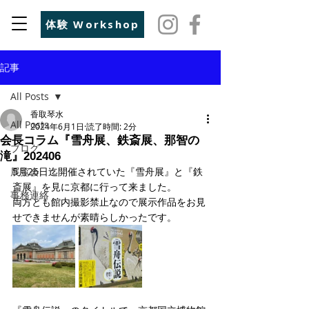
体験 Workshop
記事
All Posts
香取琴水
All Posts
2024年6月1日
読了時間: 2分
会長コラム『雪舟展、鉄斎展、那智の
ブログ
滝』202406
展覧会
5月26日迄開催されていた『雪舟展』と『鉄
斎展』を見に京都に行って来ました。
事務連絡
両方とも館内撮影禁止なので展示作品をお見
せできませんが素晴らしかったです。