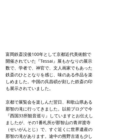
富岡鉄斎没後100年として京都近代美術館で
開催されていた『Tessai』展もかなりの展示
数で、学者で、神官で、文人画家でもあった
鉄斎のひととなりを感じ、味のある作品を楽
しめました。中国の呉昌碩が刻した鉄斎の印
も展示されていました。
京都で展覧会を楽しんだ翌日、和歌山県ある
那智の滝に行ってきました。以前ブログで今
『西国33所観音巡り』していますとお伝えし
ましたが、その1番札所が那智山の青岸渡寺
（せいがんとじ）で、すぐ近くに世界遺産の
那智の滝があります。途中の熊野古道も少し