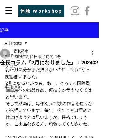
体験 Workshop
記事
All Posts
香取琴水
All Posts
2024年2月1日
読了時間: 1分
会長コラム『2月になりました』：202402
ブログ
お正月気分がまだ抜けないのに、2月になっ
てしまいました。
展覧会
2月になるといつも、あー、そろそろ国際墨
事務連絡
画会展への出品作品、何描くか考えなくては
と思います。
そして結局は、毎年3月に2枚の作品を焦りな
がら描いています。毎年、今年こそは早めに
仕上げようとは思いますが、性格でしょう
か。ご出品なさる方、頑張ってくださいね。
会のHPでもお知らせしておりました、会展の