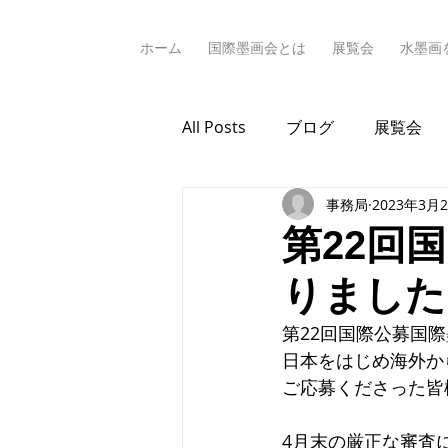
ホーム
国際墨画会とは
展覧会
水墨画
All Posts
ブログ
展覧会
事務局
2023年3月
第22回
りました
第22回国際公募国
日本をはじめ海外か
ご応募くださった皆
4月末の厳正な審査