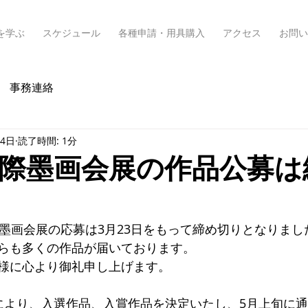
を学ぶ
スケジュール
各種申請・用具購入
アクセス
お問い
事務連絡
24日
読了時間: 1分
国際墨画会展の作品公募は
際墨画会展の応募は3月23日をもって締め切りとなりまし
らも多くの作品が届いております。
様に心より御礼申し上げます。
により、入選作品、入賞作品を決定いたし、5月上旬に