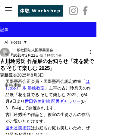
体験 Workshop
記事
All Posts
一般社団法人国際墨画会
All Posts
2025年2月22日
読了時間: 1分
古川玲秀氏 作品展のお知らせ「花を愛で
ブログ
る そして楽しむ 2025」
更新日：
展覧会
2025年8月3日
国際墨画会正会員・国際墨画会認定教室「
は
事務連絡
じめの一歩 墨絵教室
」主宰の古川玲秀氏の作
品展「花を愛でる そして楽しむ 2025」が4
月9日より
世田谷美術館 区民ギャラリー
(B-
3・B-4)
にて開催されます。
古川玲秀氏の作品と、教室の生徒さんの作品
がご覧いただけます。
世田谷美術館
はお庭もお庭も美しいため、ぜ
ひ足をお運びください。