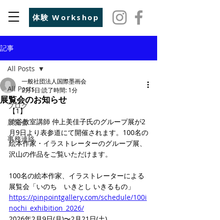
体験 Workshop
記事
All Posts
一般社団法人国際墨画会
All Posts
2月1日
読了時間: 1分
展覧会のお知らせ
ブログ
【1】
渋谷教室講師 仲上美佳子氏のグループ展が2
展覧会
月9日より表参道にて開催されます。100名の
事務連絡
絵本作家・イラストレーターのグループ展、
沢山の作品をご覧いただけます。
100名の絵本作家、イラストレーターによる
展覧会「いのち　いきとし いきるもの」
https://pinpointgallery.com/schedule/100i
nochi_exhibition_2026/
2026年2月9日(月)〜2月21日(土)