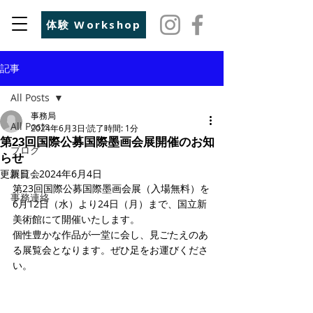
体験 Workshop
記事
All Posts
事務局
All Posts
2024年6月3日
読了時間: 1分
第23回国際公募国際墨画会展開催のお知
ブログ
らせ
更新日：
展覧会
2024年6月4日
第23回国際公募国際墨画会展（入場無料）を
事務連絡
6月12日（水）より24日（月）まで、国立新
美術館にて開催いたします。
個性豊かな作品が一堂に会し、見ごたえのあ
る展覧会となります。ぜひ足をお運びくださ
い。