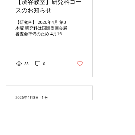
【渋谷教室】研究科コー
スのお知らせ
【研究科】 2026年4月 第3
木曜 研究科は国際墨画会展
審査会準備のため 4月16日
（木）から 4月9日（木）
に移動となります。 2026
年5月 第1日日曜 研究科は
ゴールデンウィーク期間の
ため 5月3日（日）から 5月
88
0
10日（日） に移動となり
ます。 （講師資格コース第
2日曜日クラスと合同）
2026年6月 国際墨画会展
期間中のため 第2土曜 研究
科は6月13日（土）は 同日
2026年4月3日
∙
1
分
10時30分～15時 に時間変
【渋谷教室】ゴールデン
更となります。 第3木曜 研
究科は6月18日（木）から
ウィーク休業のご案内
6月4日（木） に移動とな
ります。
ゴールデンウィーク休業の
ご案内 平素は格別のお引立