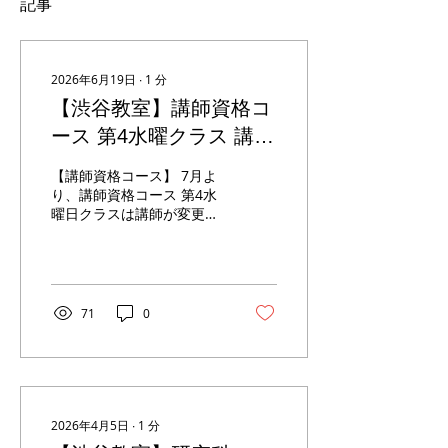
記事
2026年6月19日
∙
1
分
【渋谷教室】講師資格コ
ース 第4水曜クラス 講師
変更のお知らせ
【講師資格コース】 7月よ
り、講師資格コース 第4水
曜日クラスは講師が変更と
なります。 ご了承くださ
い。 6月まで：仲上美佳子
7月より：出水秋水（いず
み しゅうすい） 引き続き
どうぞよろしくお願いいた
71
0
します。 以上
2026年4月5日
∙
1
分