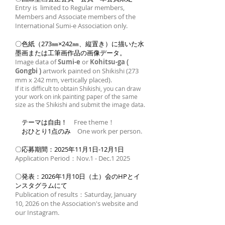
Entry is limited to Regular members,
Members and Associate members of the
International Sumi-e Association only.
〇色紙（273㎜×242㎜、縦置き）に描いた水
墨画または工筆画作品の画像データ。
Image data of
Sumi-e
or
Kohitsu-ga (
Gongbi )
artwork painted on Shikishi (273
mm x 242 mm, vertically
placed).
If it is difficult to obtain Shikishi, you can draw
your work on ink painting paper of the same
size as the Shikishi and submit the image data.
テーマは自由！
Free theme！
おひとり1点のみ
One work per person.
〇応募期間：2025年11月1日-12月1日
Application Period：Nov.1 - Dec.1 2025
〇発表：2026年1月10日（土）会のHPとイ
ンスタグラムにて
Publication of results：Saturday, January
10, 2026 on the Association's website and
our Instagram.