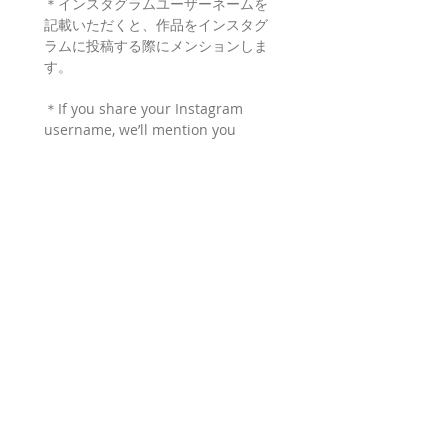
＊インスタグラムユーザーネームを
記載いただくと、作品をインスタグ
ラムに投稿する際にメンションしま
す。
＊If you share your Instagram 
username, we’ll mention you 
when we post your work on 
Instagram.
【メールアドレス / e-mail
address】
*
【メールアドレス（再度入力）/
Comfirm e-mail address】
*
【所属 / Affiliation】
*
＊正会員、渋谷教室、通信教育等。