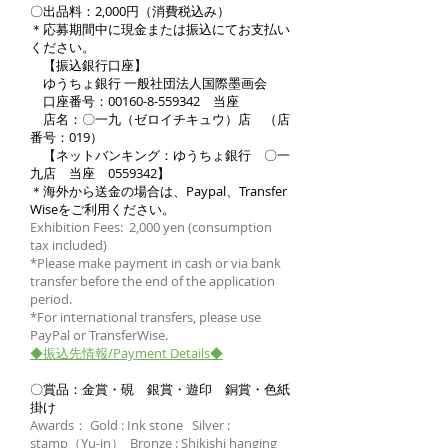
〇出品料：2,000円（消費税込み）
＊応募期間中に現金または振込にてお支払い
ください。
【振込銀行口座】
ゆうちょ銀行 一般社団法人国際墨画会
口座番号：00160-8-559342 当座
店名：〇一九（ゼロイチキュウ）店 （店
番号：019）
【ネットバンキング：ゆうちょ銀行 〇一
九店 当座
0559342
】
＊海外から送金の場合は、Paypal、Transfer
Wiseをご利用ください。
Exhibition Fees: 2,000 yen (consumption
tax included)
*Please make payment in cash or via bank
transfer before the end of the application
period.
*For international transfers, please use
PayPal or TransferWise.
◆振込先情報/Payment Details◆
〇賞品：金賞・硯 銀賞・遊印 銅賞・色紙
掛け
Awards： Gold : Ink stone Silver :
stamp（Yu-in） Bronze : Shikishi hanging