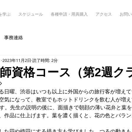
を学ぶ
スケジュール
各種申請・用具購入
アクセス
お問い
事務連絡
ト
2023年11月2日
読了時間: 2分
講師資格コース（第2週ク
◇
る日曜、渋谷はいつも以上に外国からの旅行客が増えて
空気になって、教室でもホットドリンクを飲む人が増え
です。先生の説明の後に、面描きで朝顔の薄い花弁と葉
、作品に仕上げます。葉を濃く描くと、花の色とバラン
した円や楕円にする描き方も学びました。つるの動きも