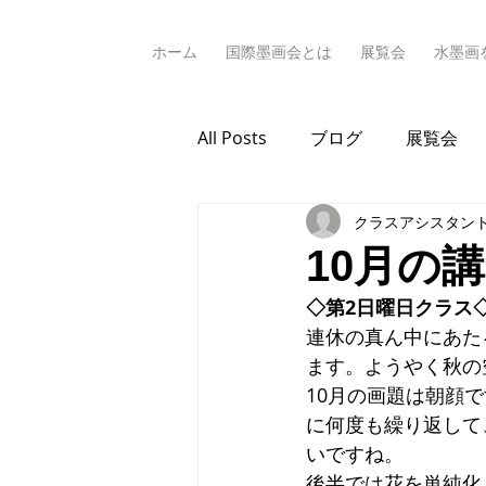
ホーム
国際墨画会とは
展覧会
水墨画
All Posts
ブログ
展覧会
クラスアシスタン
10月の
◇第2日曜日クラス
連休の真ん中にあた
ます。ようやく秋の
10月の画題は朝顔
に何度も繰り返して
いですね。
後半では花を単純化